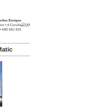
iles Enrique
iro • A Coruña
 • 690 662 833
atic