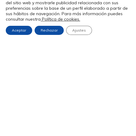
del sitio web y mostrarle publicidad relacionada con sus
Lugar Veinticuatro, 40

preferencias sobre la base de un perfil elaborado a partir de
sus hábitos de navegación. Para más información puedes
15688 Sigüeiro

consultar nuestra
Política de cookies.
A Coruña
Aceptar
Rechazar
Ajustes
630 937 376
690 662 833
automovilesenrique@hotmail.com
Aviso Legal
Política de Privacidad
Política de Cookies
Accesibilidad
Copyright © 2025. Todos los derechos reservados.