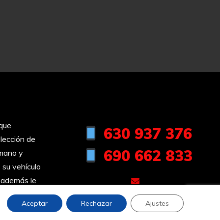
ique
630 937 376
lección de
690 662 833
mano y
 su vehículo
 además le
automovilesenrique@hotmail.com
 a su
Aceptar
Rechazar
Ajustes