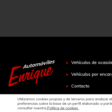
Vehículos de ocasió
Vehículos por enca
Contacto
Lugar Veinticuatro, 40

Utilizamos cookies propias y de terceros para analizar el
15688 Sigüeiro

preferencias sobre la base de un perfil elaborado a par
consultar nuestra
Política de cookies.
A Coruña