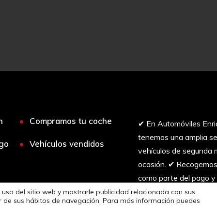
n
Compramos tu coche
✔︎ En Automóviles Enr
tenemos una amplia se
rgo
Vehículos vendidos
vehículos de segunda 
ocasión. ✔︎ Recogemos
como parte del pago y
ofrecemos financiación
 uso del sitio web y mostrarle publicidad relacionada con sus
tir de sus hábitos de navegación. Para más información puedes
medida.